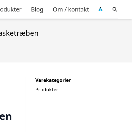
rodukter
Blog
Om / kontakt
 asketræben
Varekategorier
Produkter
læn