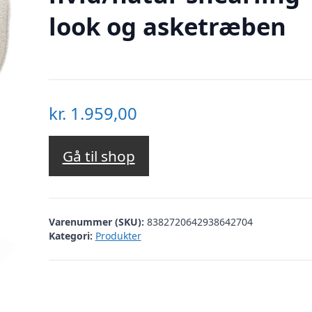
look og asketræben
kr.
1.959,00
Gå til shop
Varenummer (SKU):
8382720642938642704
Kategori:
Produkter