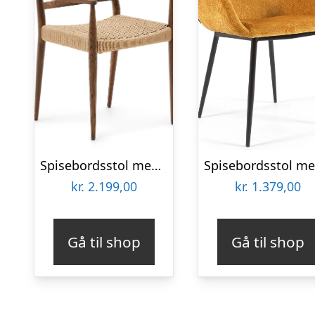
Spisebordsstol med armlæn Kave Home Analy i massivt egetræ med håndvævet papirsnor FSC-certificeret brun
kr.
2.199,00
kr.
1.379,00
Gå til shop
Gå til shop