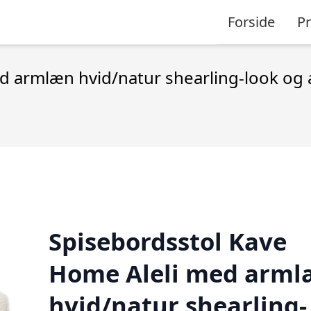
Forside
P
d armlæn hvid/natur shearling-look og
Spisebordsstol Kave
Home Aleli med arm
hvid/natur shearling-