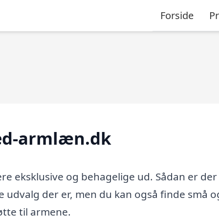
Forside
P
ed-armlæn.dk
e eksklusive og behagelige ud. Sådan er der 
ore udvalg der er, men du kan også finde små o
øtte til armene.