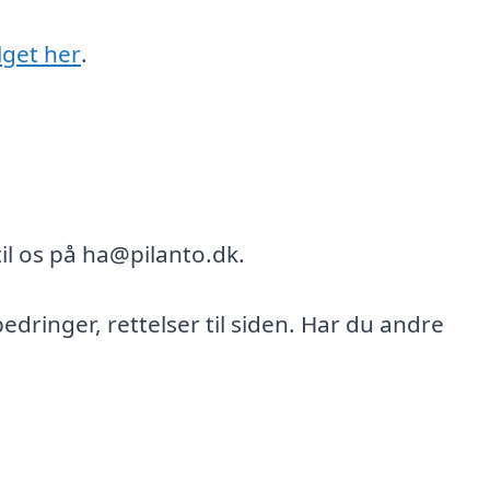
lget her
.
il os på ha@pilanto.dk.
bedringer, rettelser til siden. Har du andre