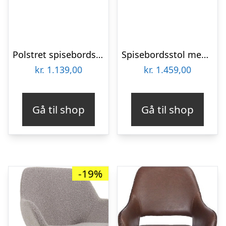
Polstret spisebordsstol med armlæn House of Sander Signe taupe imiteret ruskind
Spisebordsstol med armlæn Kave Home Konna fløjl mørkegrå
kr.
1.139,00
kr.
1.459,00
Gå til shop
Gå til shop
-19%