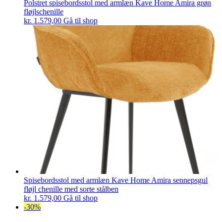
Polstret spisebordsstol med armlæn Kave Home Amira grøn
fløjlschenille
kr.
1.579,00
Gå til shop
Spisebordsstol med armlæn Kave Home Amira sennepsgul
fløjl chenille med sorte stålben
kr.
1.579,00
Gå til shop
-30%