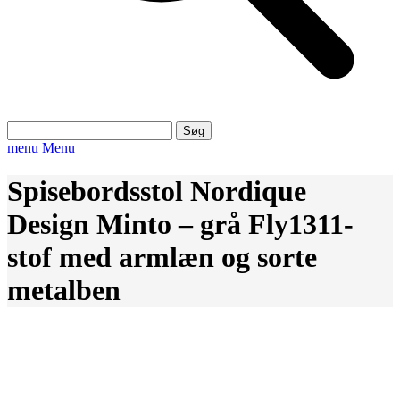
Søg
efter:
menu
Menu
Spisebordsstol Nordique
Design Minto – grå Fly1311-
stof med armlæn og sorte
metalben