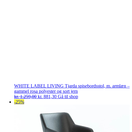
WHITE LABEL LIVING Tjarda spisebordsstol, m. armlæn –
gammel rosa polyester og sort jern
Den
Den
kr.
1.259,00
kr.
881,30
Gå til shop
oprindelige
aktuelle
-25%
pris
pris
var:
er:
kr. 1.259,00.
kr. 881,30.