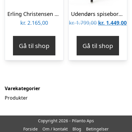
Erling Christensen Møbler Cayman spisebordsstol med drejefunktion og armlæn – Topper Deep Black : Erling Christensen Møbler : Erling Christensen
Udendørs spisebordsstol med armlæn Kave Home Joncols aluminium grå stabelbar havestol terrassestol
Den
D
kr.
2.165,00
kr.
1.799,00
kr.
1.449,00
oprindelige
ak
pris
pr
Gå til shop
Gå til shop
var:
er
kr. 1.799,00.
kr
Varekategorier
Produkter
Copyright 2026 - Pilanto Aps
Forside
Om / kontakt
Blog
Betingelser