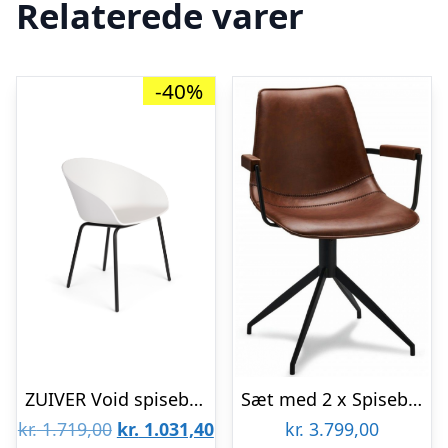
Relaterede varer
-40%
ZUIVER Void spisebordsstol, m. armlæn – mælkehvid genanvendt polypropylen og sort stål
Sæt med 2 x Spisebordsstole med armlæn og drejefod i metal og PU-læder H84 cm – Sort/Lysebrun
Den
Den
kr.
1.719,00
kr.
1.031,40
kr.
3.799,00