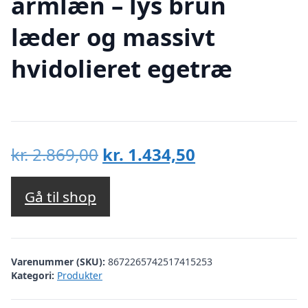
armlæn – lys brun
læder og massivt
hvidolieret egetræ
Den
Den
kr.
2.869,00
kr.
1.434,50
oprindelige
aktuelle
pris
pris
Gå til shop
var:
er:
kr. 2.869,00.
kr. 1.434,50.
Varenummer (SKU):
8672265742517415253
Kategori:
Produkter