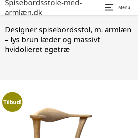
Spisebordsstole-med-
Menu
armlæn.dk
Designer spisebordsstol, m. armlæn
– lys brun læder og massivt
hvidolieret egetræ
Tilbud!