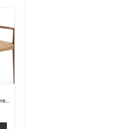
Spisebordsstol med armlæn Kave Home Analy i massivt egetræ med håndvævet papirsnor FSC-certificeret brun