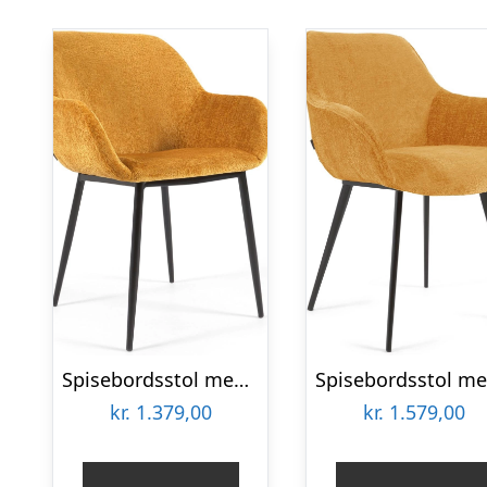
Spisebordsstol med armlæn Kave Home Konna i sennepsgul chenille og sort metal
kr.
1.379,00
kr.
1.579,00