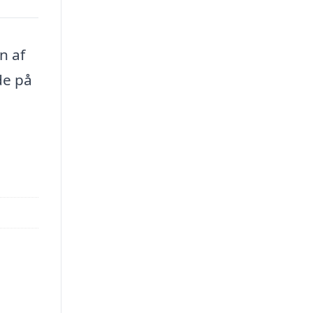
n af
de på