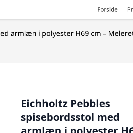
Forside
P
med armlæn i polyester H69 cm – Melere
Eichholtz Pebbles
spisebordsstol med
armlæn i polyester H