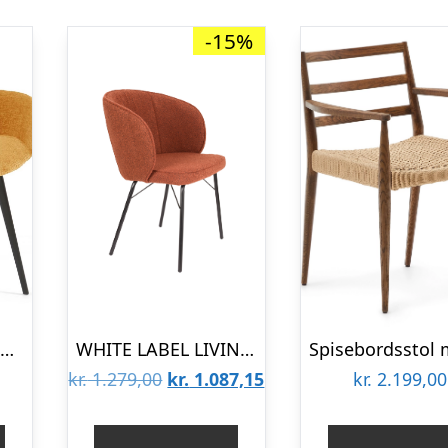
-15%
Spisebordsstol med armlæn Kave Home Amira sennepsgul fløjl chenille med sorte stålben
WHITE LABEL LIVING Joa spisebordsstol, m. armlæn – terra polyester og sort jern
Den
Den
kr.
1.279,00
kr.
1.087,15
kr.
2.199,00
oprindelige
aktuelle
pris
pris