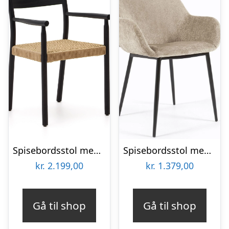
Spisebordsstol med armlæn Kave Home Yalia sortmalet egetræ håndflettet papirreb
Spisebordsstol med armlæn Kave Home Konna beige polstret shaggy chenille vintage industriel
kr.
2.199,00
kr.
1.379,00
Gå til shop
Gå til shop