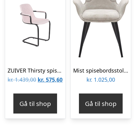
ZUIVER Thirsty spisebordsstol, m. armlæn, stabelbar – lyserød genbrugt PET og sort stål
Mist spisebordsstol med armlæn i grå
Den
Den
kr.
1.439,00
kr.
575,60
kr.
1.025,00
oprindelige
aktuelle
pris
pris
Gå til shop
Gå til shop
var:
er:
kr. 1.439,00.
kr. 575,60.