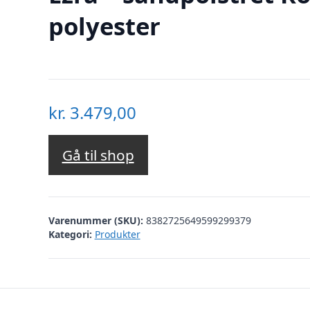
polyester
kr.
3.479,00
Gå til shop
Varenummer (SKU):
8382725649599299379
Kategori:
Produkter