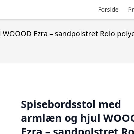
Forside
P
l WOOOD Ezra – sandpolstret Rolo poly
Spisebordsstol med
armlæn og hjul WOO
Ezra – sandpolstret Ro