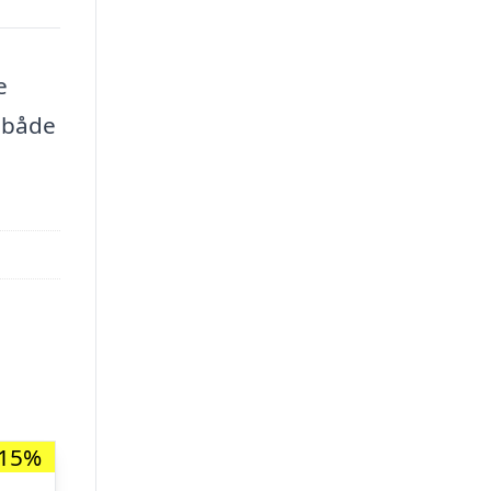
e
 både
-15%