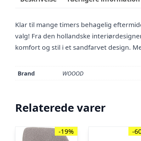
Klar til mange timers behagelig eftermid
valg! Fra den hollandske interiørdesign
komfort og stil i et sandfarvet design. 
Brand
WOOOD
Relaterede varer
-19%
-6