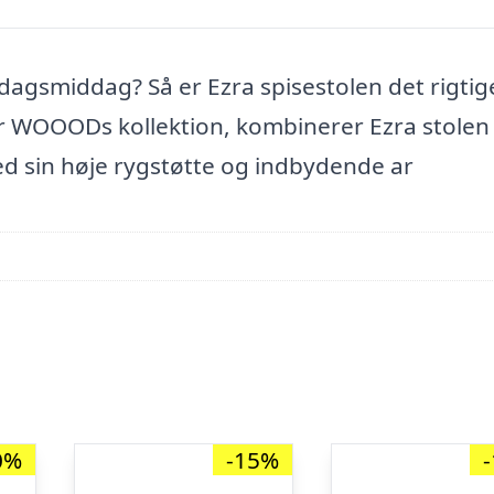
dagsmiddag? Så er Ezra spisestolen det rigtig
er WOOODs kollektion, kombinerer Ezra stolen
Med sin høje rygstøtte og indbydende ar
0%
-15%