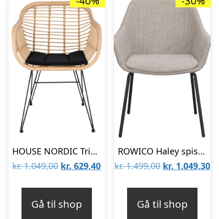
-40%
-30%
HOUSE NORDIC Trieste spisebordsstol – natur rattan/metal, m. armlæn, inkl. hynde
ROWICO Haley spisebordsstol, m. armlæn – lysegråt stof og sorte metalben
Den
Den
Den
D
kr.
1.049,00
kr.
629,40
kr.
1.499,00
kr.
1.049,30
oprindelige
aktuelle
oprindelige
ak
pris
pris
pris
pr
Gå til shop
Gå til shop
var:
er:
var:
er