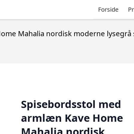
Forside
P
ome Mahalia nordisk moderne lysegrå s
Spisebordsstol med
armlæn Kave Home
Mahalia nordisk