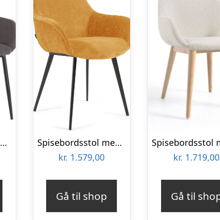
Spisebordsstol med armlæn Kave Home Konna fløjl mørkegrå
Spisebordsstol med armlæn Kave Home Amira sennepsgul fløjl chenille med sorte stålben
kr.
1.579,00
kr.
1.719,00
Gå til shop
Gå til sho