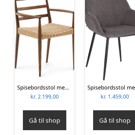
Spisebordsstol med armlæn Kave Home Analy i massivt egetræ med håndvævet papirsnor FSC-certificeret brun
kr.
2.199,00
kr.
1.459,00
Gå til shop
Gå til shop