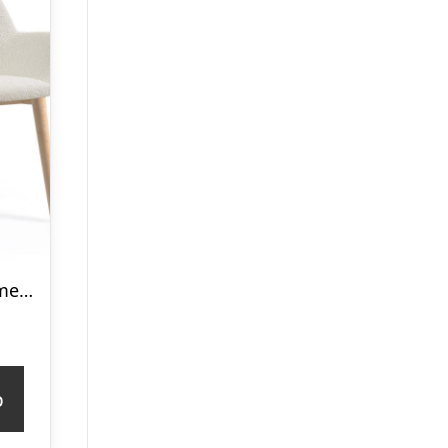
Spisebordsstol med armlæn Kave Home Konna polstret bouclé hvid egetræstel
p