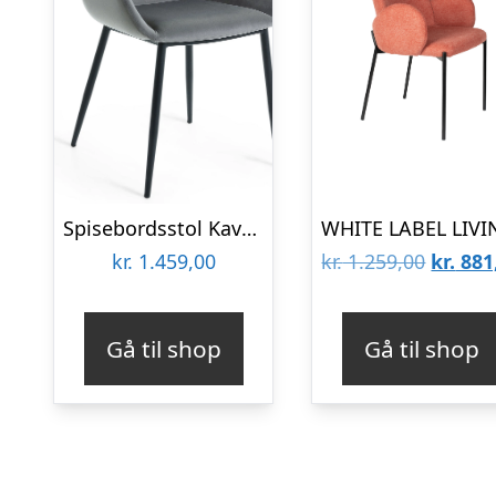
Spisebordsstol Kave Home Konna med armlæn fløjlsbetræk velour skiffergrå sort metalstel
Den
kr.
1.459,00
kr.
1.259,00
kr.
881
oprind
pris
Gå til shop
Gå til shop
var:
kr. 1.2