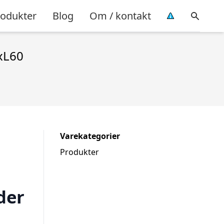
rodukter
Blog
Om / kontakt
xL60
Varekategorier
Produkter
der