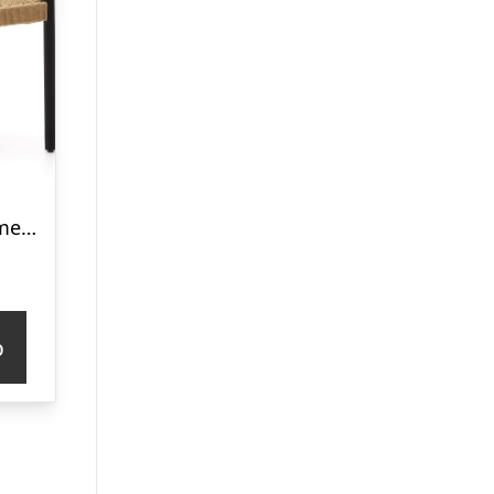
Spisebordsstol med armlæn Kave Home Yalia sortmalet egetræ håndflettet papirreb
p