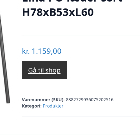
H78xB53xL60
kr.
1.159,00
Gå til shop
Varenummer (SKU):
8382729936075202516
Kategori:
Produkter