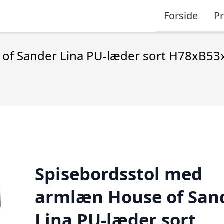
Forside
P
of Sander Lina PU-læder sort H78xB53
Spisebordsstol med
armlæn House of San
Lina PU-læder sort