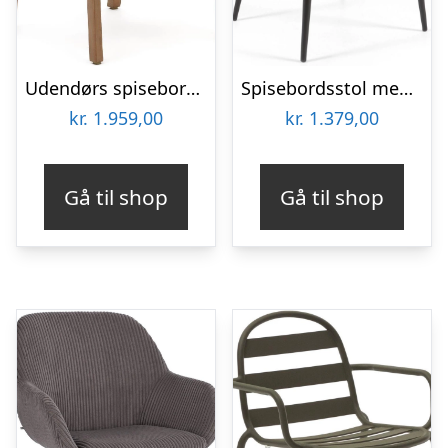
Udendørs spisebordsstol med armlæn Kave Home Malaret i eukalyptustræ og håndvævet snor UV-resistent havestol beige/natur H75ÃB58ÃL65 cm
Spisebordsstol med armlæn Kave Home Konna i sennepsgul chenille og sort metal
kr.
1.959,00
kr.
1.379,00
Gå til shop
Gå til shop