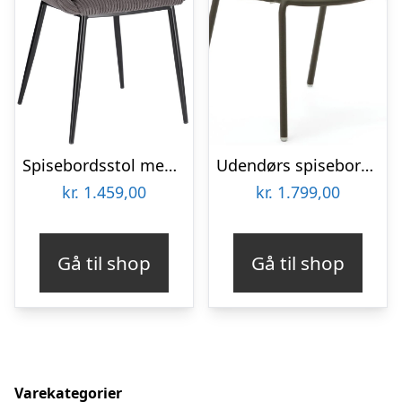
Spisebordsstol med armlæn Kave Home Konna fløjl mørkegrå
Udendørs spisebordsstol med armlæn Kave Home Joncols grøn aluminium
kr.
1.459,00
kr.
1.799,00
Gå til shop
Gå til shop
Varekategorier