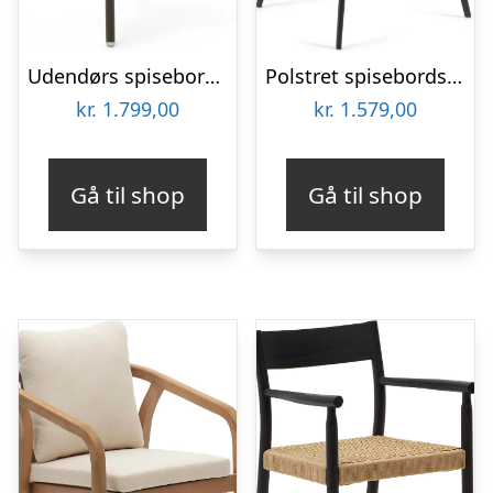
Udendørs spisebordsstol med armlæn Kave Home Joncols grøn aluminium
Polstret spisebordsstol med armlæn Kave Home Amira grøn fløjlschenille
kr.
1.799,00
kr.
1.579,00
Gå til shop
Gå til shop