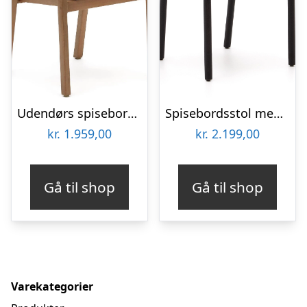
Udendørs spisebordsstol med armlæn Kave Home Malaret i eukalyptustræ og håndvævet snor UV-resistent havestol beige/natur H75ÃB58ÃL65 cm
Spisebordsstol med armlæn Kave Home Yalia sortmalet egetræ håndflettet papirreb
kr.
1.959,00
kr.
2.199,00
Gå til shop
Gå til shop
Varekategorier