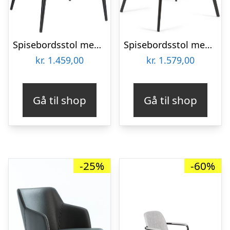
Spisebordsstol med armlæn Kave Home Konna fløjl mørkegrå
Spisebordsstol med armlæn Kave Home Amira sennepsgul fløjl chenille med sorte stålben
kr.
1.459,00
kr.
1.579,00
Gå til shop
Gå til shop
-25%
-60%