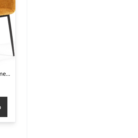
Spisebordsstol med armlæn Kave Home Konna i sennepsgul chenille og sort metal
p