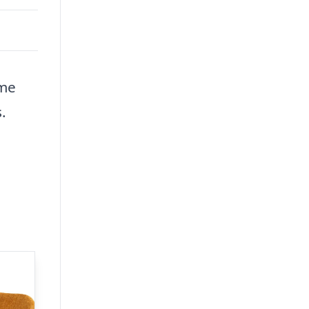
ome
.