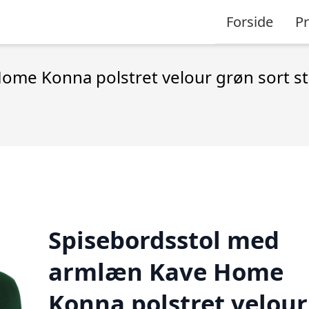
Forside
P
me Konna polstret velour grøn sort st
Spisebordsstol med
armlæn Kave Home
Konna polstret velour