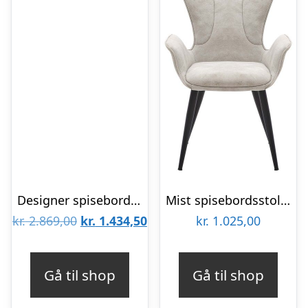
Designer spisebordsstol, m. armlæn – lys brun læder og massivt hvidolieret egetræ
Mist spisebordsstol med armlæn i grå
Den
Den
kr.
2.869,00
kr.
1.434,50
kr.
1.025,00
oprindelige
aktuelle
pris
pris
Gå til shop
Gå til shop
var:
er: