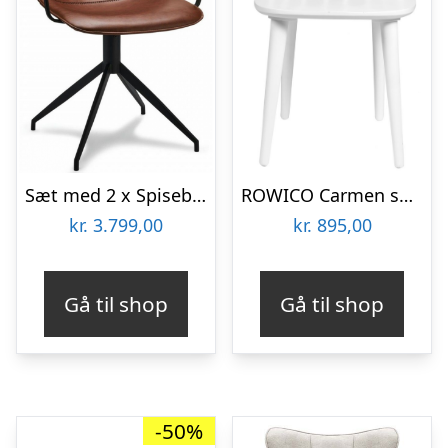
Sæt med 2 x Spisebordsstole med armlæn og drejefod i metal og PU-læder H84 cm – Sort/Lysebrun
ROWICO Carmen spisebordsstol – hvidt træ, m. armlæn
kr.
3.799,00
kr.
895,00
Gå til shop
Gå til shop
-50%