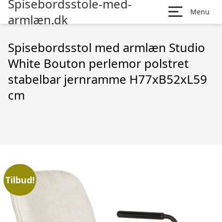
Spisebordsstole-med-
Menu
armlæn.dk
Spisebordsstol med armlæn Studio
White Bouton perlemor polstret
stabelbar jernramme H77xB52xL59
cm
Tilbud!