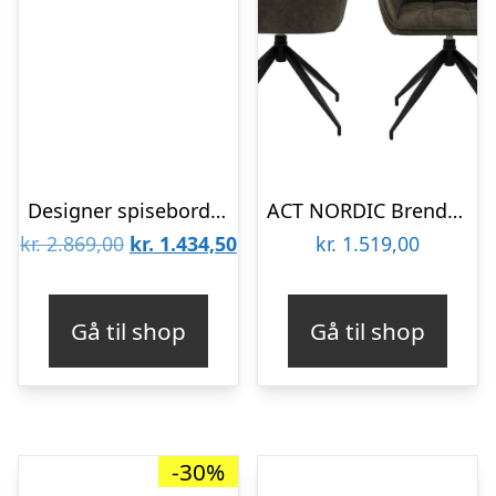
Designer spisebordsstol, m. armlæn – lys brun læder og massivt hvidolieret egetræ
ACT NORDIC Brenda spisebordsstol, m. armlæn og drejefunktion – olivengrøn polyester og sort metal
Den
Den
kr.
2.869,00
kr.
1.434,50
kr.
1.519,00
oprindelige
aktuelle
pris
pris
Gå til shop
Gå til shop
var:
er:
kr. 2.869,00.
kr. 1.434,50.
-30%