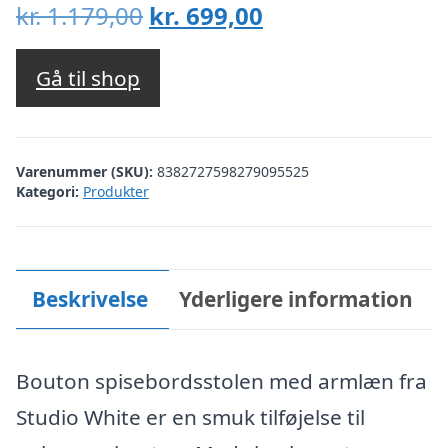
Den
Den
kr.
1.179,00
kr.
699,00
oprindelige
aktuelle
pris
pris
Gå til shop
var:
er:
kr. 1.179,00.
kr. 699,00.
Varenummer (SKU):
8382727598279095525
Kategori:
Produkter
Beskrivelse
Yderligere information
Bouton spisebordsstolen med armlæn fra
Studio White er en smuk tilføjelse til