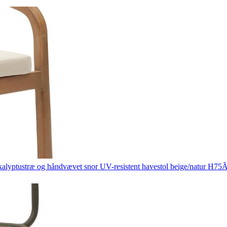
alyptustræ og håndvævet snor UV-resistent havestol beige/natur H7