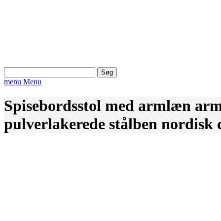
Søg
efter:
menu
Menu
Spisebordsstol med armlæn arms
pulverlakerede stålben nordisk 