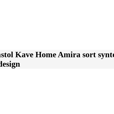
tol Kave Home Amira sort syntet
design