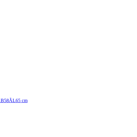
5ÃB58ÃL65 cm