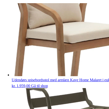
Udendørs spisebordsstol med armlæn Kave Home Malaret i euk
kr.
1.959,00
Gå til shop