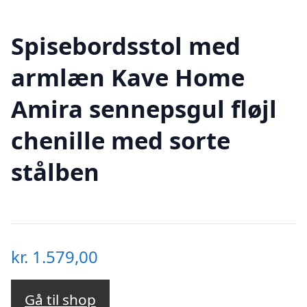
Spisebordsstol med
armlæn Kave Home
Amira sennepsgul fløjl
chenille med sorte
stålben
kr.
1.579,00
Gå til shop