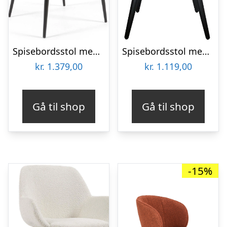
Spisebordsstol med armlæn Kave Home Konna i sennepsgul chenille og sort metal
Spisebordsstol med armlæn House of Sander Frida i brun PU-læder
kr.
1.379,00
kr.
1.119,00
Gå til shop
Gå til shop
-15%