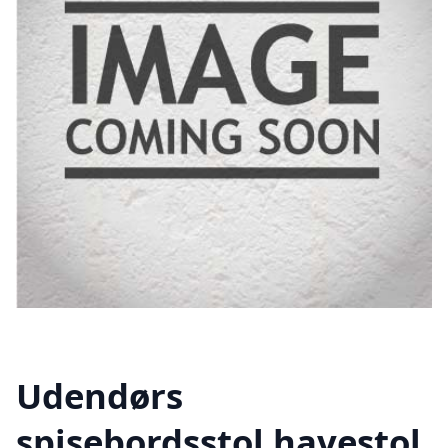
Udendørs
spisebordsstol havestol