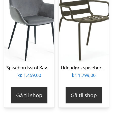
Spisebordsstol Kave Home Konna med armlæn fløjlsbetræk velour skiffergrå sort metalstel
Udendørs spisebordsstol med armlæn Kave Home Joncols grøn aluminium
kr.
1.459,00
kr.
1.799,00
Gå til shop
Gå til shop