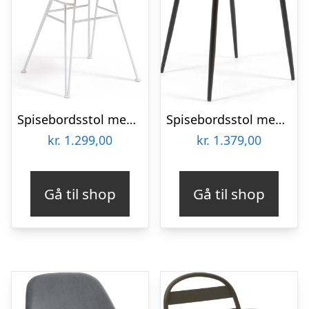
Spisebordsstol med armlæn Kave Home Tishana håndflettet rattan natur/hvid
Spisebordsstol med armlæn Kave Home Konna i sennepsgul chenille og sort metal
kr.
1.299,00
kr.
1.379,00
Gå til shop
Gå til shop