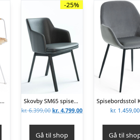
-25%
Spisebordsstol med armlæn Kave Home Tishana håndflettet rattan natur/hvid
Skovby SM65 spisebordsstol med armlæn – Sortlakeret eg m. læder : Erling Christensen Møbler
Den
Den
kr.
6.399,00
kr.
4.799,00
kr.
1.459,00
oprindelige
aktuelle
pris
pris
Gå til shop
Gå til sho