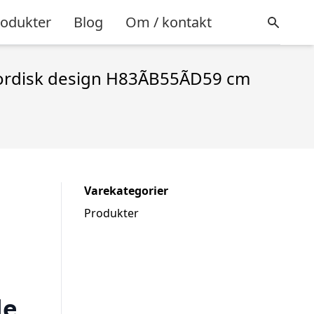
rodukter
Blog
Om / kontakt
ordisk design H83ÃB55ÃD59 cm
Varekategorier
Produkter
le