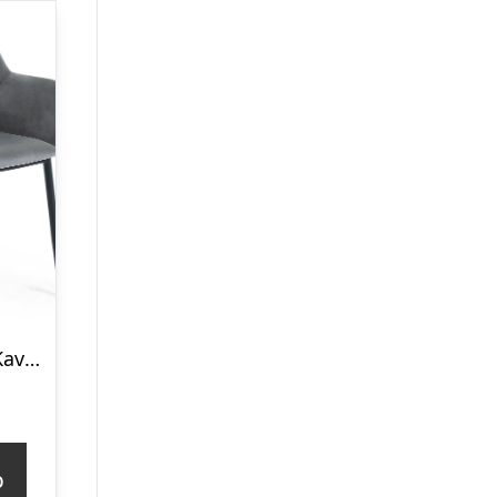
Spisebordsstol Kave Home Konna med armlæn fløjlsbetræk velour skiffergrå sort metalstel
p