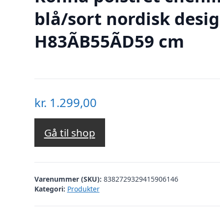
blå/sort nordisk desi
H83ÃB55ÃD59 cm
kr.
1.299,00
Gå til shop
Varenummer (SKU):
8382729329415906146
Kategori:
Produkter