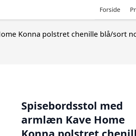
Forside
P
me Konna polstret chenille blå/sort n
Spisebordsstol med
armlæn Kave Home
Konna polstret chenil