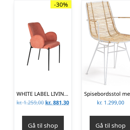
-30%
WHITE LABEL LIVING Tjarda spisebordsstol, m. armlæn – gammel rosa polyester og sort jern
Den
Den
kr.
1.259,00
kr.
881,30
kr.
1.299,00
oprindelige
aktuelle
pris
pris
Gå til shop
Gå til shop