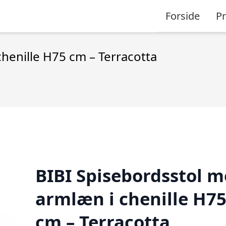
Forside
P
henille H75 cm – Terracotta
BIBI Spisebordsstol 
armlæn i chenille H7
cm – Terracotta