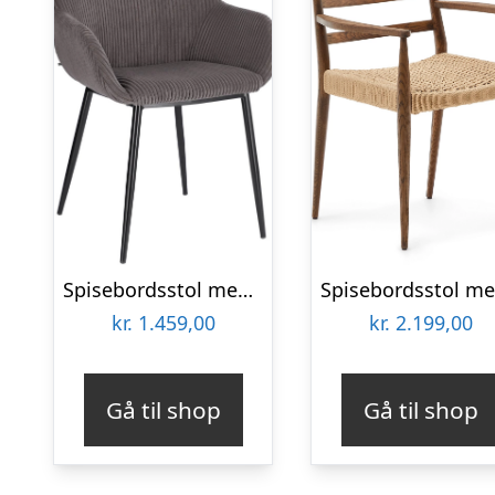
Spisebordsstol med armlæn Kave Home Konna fløjl mørkegrå
kr.
1.459,00
kr.
2.199,00
Gå til shop
Gå til shop