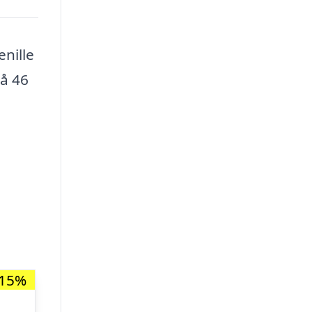
nille
på 46
-15%